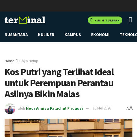
KIRIM TULISAN
NUSANTARA
KULINER
KAMPUS
EKONOMI
TEKNOL
Home
Gaya Hidup
Kos Putri yang Terlihat Ideal
untuk Perempuan Perantau
Aslinya Bikin Malas
A
oleh
Noor Annisa Falachul Firdausi
18 Mei 2026
A