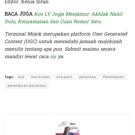
Editor: Kenia Intan
BACA JUGA
Kos LV Jogja Menjamur: Akhlak Nanti
Dulu, Kenyamanan dan Cuan Nomor Satu
.
Terminal Mojok merupakan platform User Generated
Content (UGC) untuk mewadahi jamaah mojokiyah
menulis tentang apa pun. Submit esaimu secara
mandiri lewat cara
ini
ya.
Terakhir diperbarui pada 18 Mei 2026 oleh
Kenia Intan
Tags:
kos
kos-kosan
kso putri
perantau
Perempuan
perempuan perantau