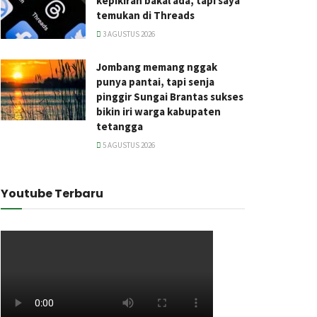
kepikiran bakal ada, tapi saya
temukan di Threads
3 AGUSTUS 2026
Jombang memang nggak
punya pantai, tapi senja
pinggir Sungai Brantas sukses
bikin iri warga kabupaten
tetangga
5 AGUSTUS 2026
Youtube Terbaru