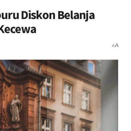
uru Diskon Belanja
 Kecewa
A
A