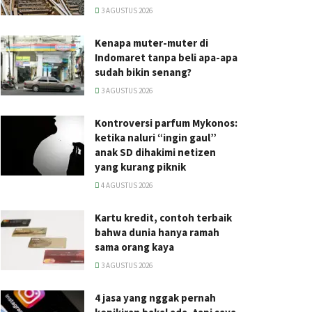
3 AGUSTUS 2026
Kenapa muter-muter di
Indomaret tanpa beli apa-apa
sudah bikin senang?
3 AGUSTUS 2026
Kontroversi parfum Mykonos:
ketika naluri “ingin gaul”
anak SD dihakimi netizen
yang kurang piknik
4 AGUSTUS 2026
Kartu kredit, contoh terbaik
bahwa dunia hanya ramah
sama orang kaya
3 AGUSTUS 2026
4 jasa yang nggak pernah