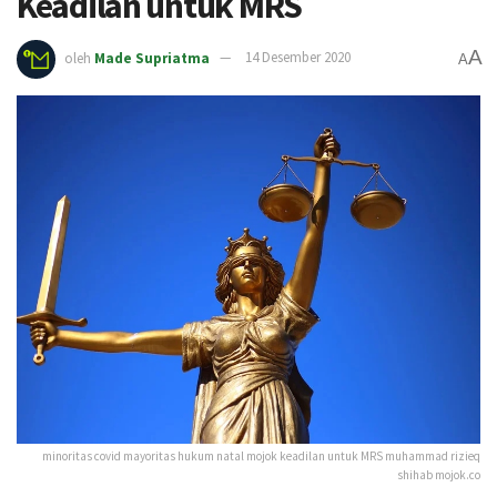
Keadilan untuk MRS
A
oleh
Made Supriatma
14 Desember 2020
A
minoritas covid mayoritas hukum natal mojok keadilan untuk MRS muhammad rizieq
shihab mojok.co