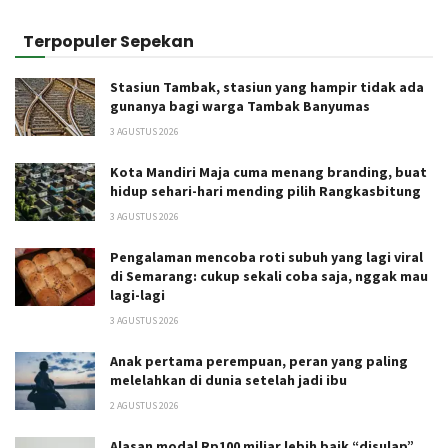
Terpopuler Sepekan
Stasiun Tambak, stasiun yang hampir tidak ada
gunanya bagi warga Tambak Banyumas
3 AGUSTUS 2026
Kota Mandiri Maja cuma menang branding, buat
hidup sehari-hari mending pilih Rangkasbitung
3 AGUSTUS 2026
Pengalaman mencoba roti subuh yang lagi viral
di Semarang: cukup sekali coba saja, nggak mau
lagi-lagi
3 AGUSTUS 2026
Anak pertama perempuan, peran yang paling
melelahkan di dunia setelah jadi ibu
2 AGUSTUS 2026
Alasan modal Rp100 miliar lebih baik “disulap”