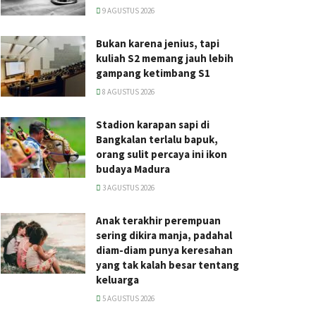
9 AGUSTUS 2026
Bukan karena jenius, tapi
kuliah S2 memang jauh lebih
gampang ketimbang S1
8 AGUSTUS 2026
Stadion karapan sapi di
Bangkalan terlalu bapuk,
orang sulit percaya ini ikon
budaya Madura
3 AGUSTUS 2026
Anak terakhir perempuan
sering dikira manja, padahal
diam-diam punya keresahan
yang tak kalah besar tentang
keluarga
5 AGUSTUS 2026