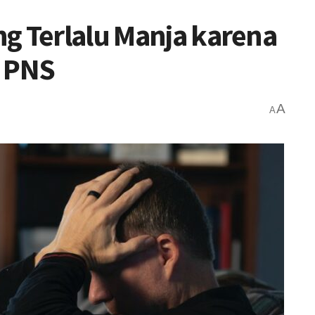
g Terlalu Manja karena
s PNS
A
A