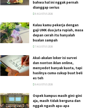
bahwa hal ini nggak pernah
dianggap serius
8 AGUSTUS 2026
Kalau kamu pekerja dengan
gaji UMK dua juta rupiah, masa
depan cerah itu hanyalah
bualan sampah
7 AGUSTUS 2026
Akal-akalan loker isi survei
dan nonton iklan online,
menyedot banyak kuota, tapi
hasilnya cuma cukup buat beli
es teh
6 AGUSTUS 2026
Ospek kampus masih gini-gini
aja, masih tidak berguna dan
nggak ngasih apa-apa