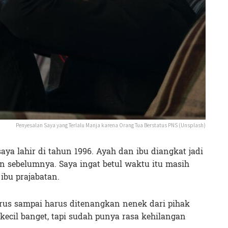
Penyesalan Saya yang Terlalu Manja karena Orang Tua Berstatus PNS (Unsplash)
saya lahir di tahun 1996. Ayah dan ibu diangkat jadi
un sebelumnya. Saya ingat betul waktu itu masih
 ibu prajabatan.
erus sampai harus ditenangkan nenek dari pihak
kecil banget, tapi sudah punya rasa kehilangan