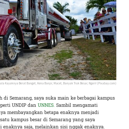
la Kayaknya Berat Banget, Kena Banjir, Macet, Banyak Truk Besar, Ngeri! (Pixabay.com)
ah di Semarang, saya suka main ke berbagai kampus
eperti UNDIP dan
UNNES.
Sambil mengamati
 saya membayangkan betapa enaknya menjadi
satu kampus besar di Semarang yang saya
enaknya saja, melainkan sisi nggak enaknya.