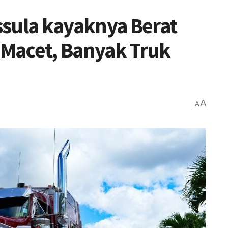
ssula kayaknya Berat
, Macet, Banyak Truk
A
A