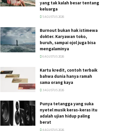
yang tak kalah besar tentang
keluarga
5 AGUSTUS 2026
Burnout bukan hak istimewa
dokter. Karyawan toko,
buruh, sampai ojol juga bisa
mengalaminya
6 AGUSTUS 2026
Kartu kredit, contoh terbaik
bahwa dunia hanya ramah
sama orang kaya
3 AGUSTUS 2026
Punya tetangga yang suka
nyetel musik keras-keras itu
adalah ujian hidup paling
berat
4 AGUSTUS 2026