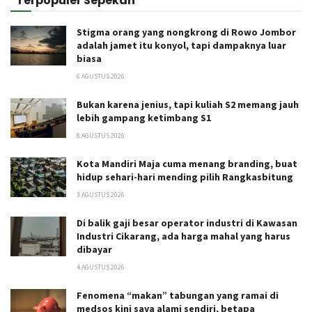
Terpopuler Sepekan
Stigma orang yang nongkrong di Rowo Jombor
adalah jamet itu konyol, tapi dampaknya luar
biasa
6 AGUSTUS 2026
Bukan karena jenius, tapi kuliah S2 memang jauh
lebih gampang ketimbang S1
8 AGUSTUS 2026
Kota Mandiri Maja cuma menang branding, buat
hidup sehari-hari mending pilih Rangkasbitung
3 AGUSTUS 2026
Di balik gaji besar operator industri di Kawasan
Industri Cikarang, ada harga mahal yang harus
dibayar
4 AGUSTUS 2026
Fenomena “makan” tabungan yang ramai di
medsos kini saya alami sendiri, betapa