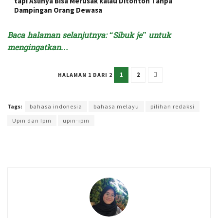
tapi Aslinya Bisa Merusak kalau Ditonton Tanpa
Dampingan Orang Dewasa
Baca halaman selanjutnya: “Sibuk je” untuk
mengingatkan…
1
2
HALAMAN 1 DARI 2
Terakhir diperbarui pada 22 Februari 2024 oleh
Kenia Intan
Tags:
bahasa indonesia
bahasa melayu
pilihan redaksi
Upin dan Ipin
upin-ipin