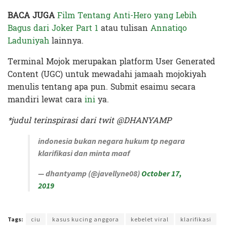
BACA JUGA
Film Tentang Anti-Hero yang Lebih
Bagus dari Joker Part 1
atau tulisan
Annatiqo
Laduniyah
lainnya.
Terminal Mojok merupakan platform User Generated
Content (UGC) untuk mewadahi jamaah mojokiyah
menulis tentang apa pun. Submit esaimu secara
mandiri lewat cara
ini
ya.
*judul terinspirasi dari twit @DHANYAMP
indonesia bukan negara hukum tp negara
klarifikasi dan minta maaf
— dhantyamp (@javellyne08)
October 17,
2019
Terakhir diperbarui pada 21 Oktober 2019 oleh
Zahroh Ayu
Tags:
ciu
kasus kucing anggora
kebelet viral
klarifikasi