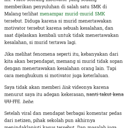
memberikan penyuluhan di salah satu SMK di
Malang terlihat
menampar murid-murid SMK
tersebut. Diduga karena si murid menertawakan
motivator tersebut karena sebuah kesalahan, dan
saat dijelaskan kembali untuk tidak menertawakan
kesalahan, si murid tertawa lagi.
Jika melihat fenomena seperti itu, kebanyakan dari
kita akan berpendapat, memang si murid tidak sopan
dengan menertawakan kesalahan orang lain. Tapi
cara menghukum si motivator juga keterlaluan.
Saya tidak akan memberi
link
videonya karena
menurut saya itu adegan kekerasan,
nanti takut kena
UU ITE
.
hehe.
Setelah viral dan mendapat berbagai komentar pedas
dari netizen, pihak sekolah pun akhirnya
menindaklanjuti kasus tersebut. Dan masalah juga