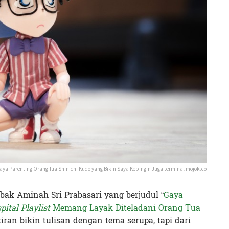
aya Parenting Orang Tua Shinichi Kudo yang Bikin Saya Kepingin Juga terminal mojok.co
bak Aminah Sri Prabasari yang berjudul “
Gaya
pital Playlist
Memang Layak Diteladani Orang Tua
kiran bikin tulisan dengan tema serupa, tapi dari