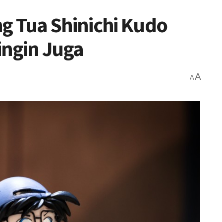
g Tua Shinichi Kudo
ingin Juga
A
A