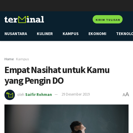
KIRIM TULISAN
NUSANTARA
KULINER
KAMPUS
EKONOMI
TEKNOL
Home
Kampus
Empat Nasihat untuk Kamu
yang Pengin DO
A
oleh
Saifir Rohman
29 Desember 2019
A