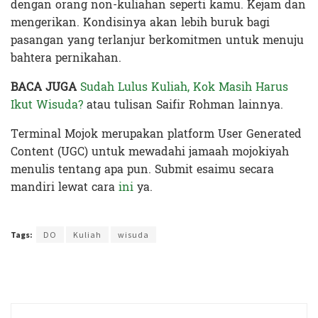
dengan orang non-kuliahan seperti kamu. Kejam dan
mengerikan. Kondisinya akan lebih buruk bagi
pasangan yang terlanjur berkomitmen untuk menuju
bahtera pernikahan.
BACA JUGA
Sudah Lulus Kuliah, Kok Masih Harus
Ikut Wisuda?
atau tulisan Saifir Rohman lainnya.
Terminal Mojok merupakan platform User Generated
Content (UGC) untuk mewadahi jamaah mojokiyah
menulis tentang apa pun. Submit esaimu secara
mandiri lewat cara
ini
ya.
Terakhir diperbarui pada 9 Maret 2022 oleh
Ibil S Widodo
Tags:
DO
Kuliah
wisuda