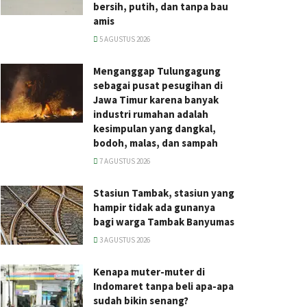
bersih, putih, dan tanpa bau
amis
5 AGUSTUS 2026
Menganggap Tulungagung
sebagai pusat pesugihan di
Jawa Timur karena banyak
industri rumahan adalah
kesimpulan yang dangkal,
bodoh, malas, dan sampah
7 AGUSTUS 2026
Stasiun Tambak, stasiun yang
hampir tidak ada gunanya
bagi warga Tambak Banyumas
3 AGUSTUS 2026
Kenapa muter-muter di
Indomaret tanpa beli apa-apa
sudah bikin senang?