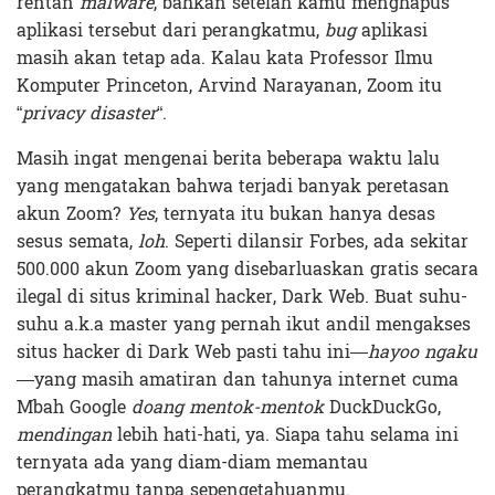
rentan
malware
, bahkan setelah kamu menghapus
aplikasi tersebut dari perangkatmu,
bug
aplikasi
masih akan tetap ada. Kalau kata Professor Ilmu
Komputer Princeton, Arvind Narayanan, Zoom itu
“
privacy disaster
“.
Masih ingat mengenai berita beberapa waktu lalu
yang mengatakan bahwa terjadi banyak peretasan
akun Zoom?
Y
es
, ternyata itu bukan hanya desas
sesus semata,
loh
. Seperti dilansir Forbes, ada sekitar
500.000 akun Zoom yang disebarluaskan gratis secara
ilegal di situs kriminal hacker, Dark Web. Buat suhu-
suhu a.k.a master yang pernah ikut andil mengakses
situs hacker di Dark Web pasti tahu ini—
hayoo ngaku
—yang masih amatiran dan tahunya internet cuma
Mbah Google
doang mentok-mentok
DuckDuckGo,
mendingan
lebih hati-hati, ya. Siapa tahu selama ini
ternyata ada yang diam-diam memantau
perangkatmu tanpa sepengetahuanmu.