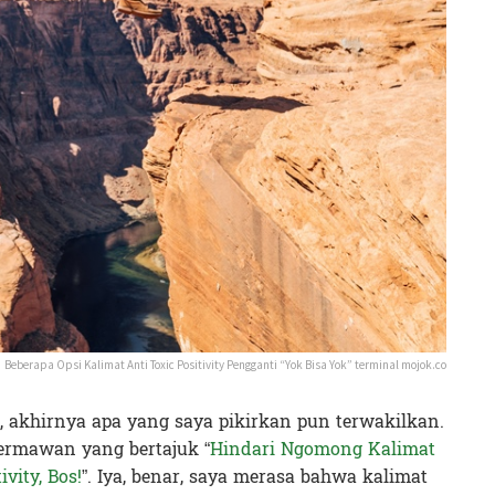
Beberapa Opsi Kalimat Anti Toxic Positivity Pengganti “Yok Bisa Yok” terminal mojok.co
 akhirnya apa yang saya pikirkan pun terwakilkan.
Hermawan yang bertajuk “
Hindari Ngomong Kalimat
ivity, Bos!
”. Iya, benar, saya merasa bahwa kalimat