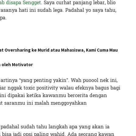
b disapa Sengget
. Saya curhat panjang lebar, blio
rasanya hati ini sudah lega. Padahal yo saya tahu,
pa.
at Oversharing ke Murid atau Mahasiswa, Kami Cuma Mau
n oleh Motivator
 artinya “yang penting yakin”. Wah puoool nek ini,
ar nggak toxic positivity walau efeknya bagus bagi
ini dipakai ketika kawanmu bercerita dengan
ut saranmu ini malah menggoyahkan
at padahal sudah tahu langkah apa yang akan ia
i bisa jadi opsi paling wahid. Ada seorang kawan