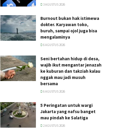
3 AGUSTUS 2026
Burnout bukan hak istimewa
dokter. Karyawan toko,
buruh, sampai ojol juga bisa
mengalaminya
6 AGUSTUS 2026
Seni bertahan hidup di desa,
wajib ikut mengantar jenazah
ke kuburan dan takziah kalau
nggak mau jadi musuh
bersama
6 AGUSTUS 2026
5 Peringatan untuk wargi
Jakarta yang nafsu banget
mau pindah ke Salatiga
2 AGUSTUS 2026