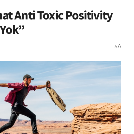
t Anti Toxic Positivity
 Yok”
A
A