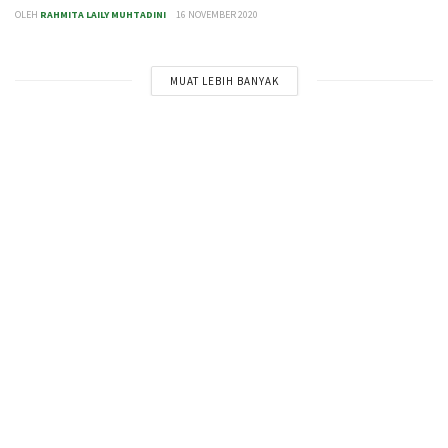
OLEH
RAHMITA LAILY MUHTADINI
16 NOVEMBER 2020
MUAT LEBIH BANYAK