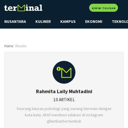
KIRIM TULISAN
NUSANTARA
KULINER
KAMPUS
EKONOMI
TEKNOL
Home
Penulis
Rahmita Laily Muhtadini
10 ARTIKEL
Seorang lulusan psikologi yang senang bermain dengan
kata-kata. Aktif memberi edukasi di instagram
@lembarbertumbuh