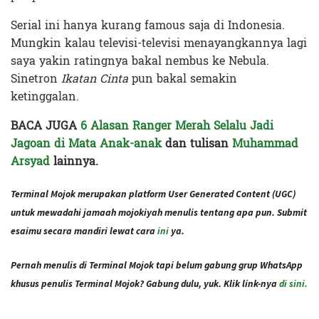
Serial ini hanya kurang famous saja di Indonesia.
Mungkin kalau televisi-televisi menayangkannya lagi
saya yakin ratingnya bakal nembus ke Nebula.
Sinetron
Ikatan Cinta
pun bakal semakin
ketinggalan.
BACA JUGA
6 Alasan Ranger Merah Selalu Jadi
Jagoan di Mata Anak-anak
dan
tulisan
Muhammad
Arsyad
lainnya.
Terminal Mojok merupakan platform User Generated Content (UGC)
untuk mewadahi jamaah mojokiyah menulis tentang apa pun. Submit
esaimu secara mandiri lewat cara
ini
ya.
Pernah menulis di Terminal Mojok tapi belum gabung grup WhatsApp
khusus penulis Terminal Mojok? Gabung dulu, yuk. Klik link-nya
di sini.
Terakhir diperbarui pada 28 Januari 2021 oleh
Audian Laili