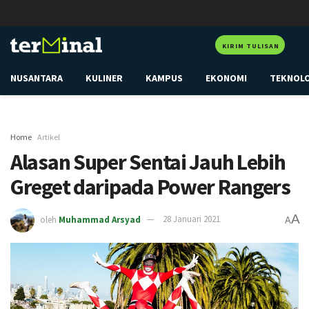
KIRIM TULISAN
NUSANTARA
KULINER
KAMPUS
EKONOMI
TEKNOL
Home
Artikel
Alasan Super Sentai Jauh Lebih
Greget daripada Power Rangers
A
oleh
Muhammad Arsyad
28 Januari 2021
A