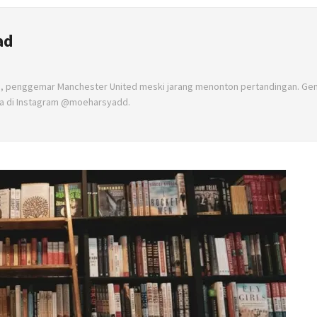
ad
n, penggemar Manchester United meski jarang menonton pertandingan. Ge
a di Instagram @moeharsyadd.