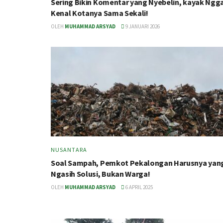
Sering Bikin Komentar yang Nyebelin, kayak Ngg
Kenal Kotanya Sama Sekali!
OLEH
MUHAMMAD ARSYAD
9 JANUARI 2026
NUSANTARA
Soal Sampah, Pemkot Pekalongan Harusnya yan
Ngasih Solusi, Bukan Warga!
OLEH
MUHAMMAD ARSYAD
6 APRIL 2025