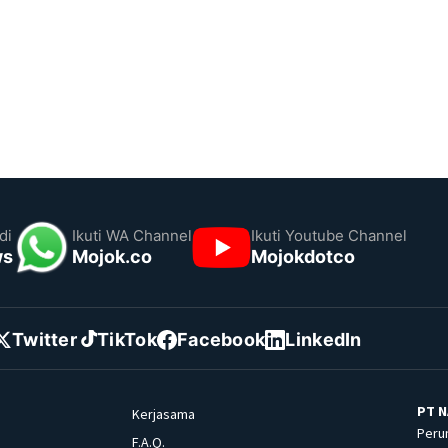
di
Ikuti WA Channel
Ikuti Youtube Channel
ws
Mojok.co
Mojokdotco
Twitter
TikTok
Facebook
LinkedIn
PT N
Kerjasama
Peru
F.A.Q.