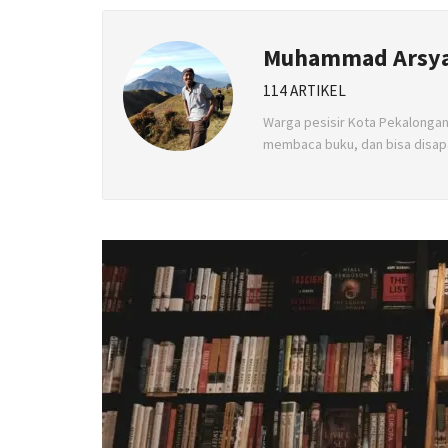
Muhammad Arsy
114 ARTIKEL
Warga pesisir Kota Pekalonga
membaca buku, dan bisa disap