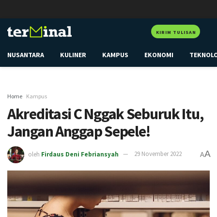
KIRIM TULISAN
NUSANTARA
KULINER
KAMPUS
EKONOMI
TEKNOL
Home
Kampus
Akreditasi C Nggak Seburuk Itu,
Jangan Anggap Sepele!
A
oleh
Firdaus Deni Febriansyah
29 November 2022
A