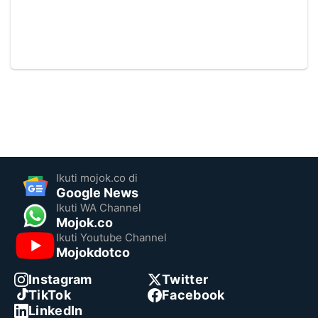
Ikuti mojok.co di
Google News
Ikuti WA Channel
Mojok.co
Ikuti Youtube Channel
Mojokdotco
Instagram
Twitter
TikTok
Facebook
LinkedIn