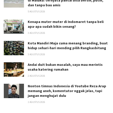
di Maluku: ternyata pantai bisa bersih, putih,
dan tanpa bau amis
5 AGUSTUS 2026
Kenapa muter-muter di Indomaret tanpa beli
apa-apa sudah bikin senang?
3 AGUSTUS 2026
Kota Mandiri Maja cuma menang branding, buat
hidup sehari-hari mending pilih Rangkasbitung
3 AGUSTUS 2026
Andai duit bukan masalah, saya mau merintis
usaha katering rumahan
2 AGUSTUS 2026
Nonton timnas Indonesia di Youtube Reza Arap
memang aneh, komentator nggak jelas, tapi
jangan menghujat dulu
1 AGUSTUS 2026