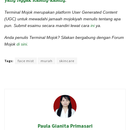
yang Nggak Kaleng-kaleng
.
Terminal Mojok merupakan platform User Generated Content
(UGC) untuk mewadahi jamaah mojokiyah menulis tentang apa
pun. Submit esaimu secara mandiri lewat cara
ini
ya.
Anda penulis Terminal Mojok? Silakan bergabung dengan Forum
Mojok
di sini
.
Terakhir diperbarui pada 15 Mei 2022 oleh
Intan Ekapratiwi
Tags:
face mist
murah
skincare
Paula Gianita Primasari