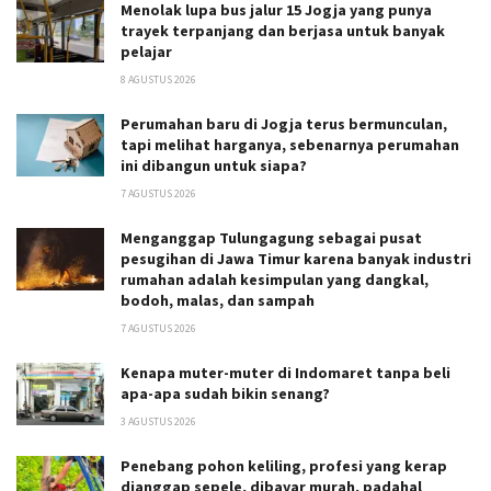
Menolak lupa bus jalur 15 Jogja yang punya
trayek terpanjang dan berjasa untuk banyak
pelajar
8 AGUSTUS 2026
Perumahan baru di Jogja terus bermunculan,
tapi melihat harganya, sebenarnya perumahan
ini dibangun untuk siapa?
7 AGUSTUS 2026
Menganggap Tulungagung sebagai pusat
pesugihan di Jawa Timur karena banyak industri
rumahan adalah kesimpulan yang dangkal,
bodoh, malas, dan sampah
7 AGUSTUS 2026
Kenapa muter-muter di Indomaret tanpa beli
apa-apa sudah bikin senang?
3 AGUSTUS 2026
Penebang pohon keliling, profesi yang kerap
dianggap sepele, dibayar murah, padahal