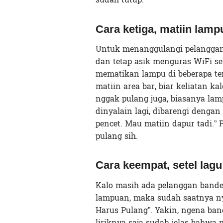
Cara ketiga, matiin lamp
Untuk menanggulangi pelangga
dan tetap asik menguras WiFi sek
mematikan lampu di beberapa tem
matiin area bar, biar keliatan k
nggak pulang juga, biasanya lamp
dinyalain lagi, dibarengi dengan
pencet. Mau matiin dapur tadi.”
pulang sih.
Cara keempat, setel lag
Kalo masih ada pelanggan bande
lampuan, maka sudah saatnya nye
Harus Pulang”. Yakin, ngena ban
liriknya saja sudah jelas bahwa 