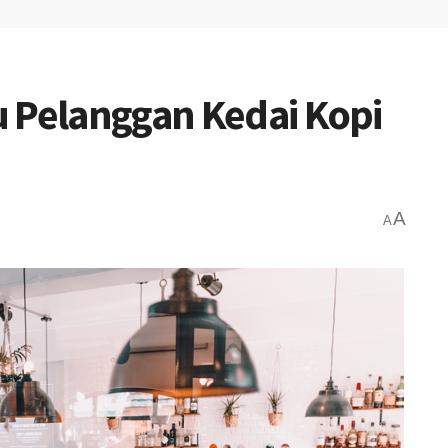
 Pelanggan Kedai Kopi
A
A