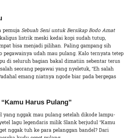
u
n pemuja
Sebuah Seni untuk Bersikap Bodo Amat
aligus listrik meski kedai kopi sudah tutup,
pat bisa menjadi pilihan. Paling gampang sih
alo pegawainya udah mau pulang. Kalo ternyata tetep
u di seluruh bagian bakal dimatiin sebentar terus
 salah seorang pegawai yang nyeletuk, “Eh salah
 Padahal emang niatnya ngode biar pada bergegas
u “Kamu Harus Pulang”
l yang nggak mau pulang setelah dikode lampu-
tel lagu legendaris milik Slank berjudul “Kamu
get nggak tuh ke para pelanggan bandel? Dari
mereka kudu cepet pulang.