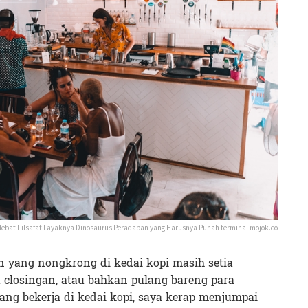
erdebat Filsafat Layaknya Dinosaurus Peradaban yang Harusnya Punah terminal mojok.co
n yang nongkrong di kedai kopi masih setia
 closingan, atau bahkan pulang bareng para
ang bekerja di kedai kopi, saya kerap menjumpai