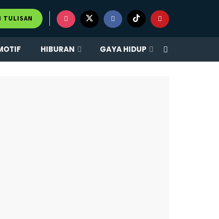
×
M TULISAN
MOTIF
HIBURAN
GAYA HIDUP