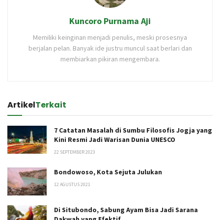
Kuncoro Purnama Aji
Memiliki keinginan menjadi penulis, meski prosesnya
berjalan pelan. Banyak ide justru muncul saat berlari dan
membiarkan pikiran mengembara.
Artikel
Terkait
7 Catatan Masalah di Sumbu Filosofis Jogja yang
Kini Resmi Jadi Warisan Dunia UNESCO
22 SEPTEMBER 2023
Bondowoso, Kota Sejuta Julukan
12 AGUSTUS 2021
Di Situbondo, Sabung Ayam Bisa Jadi Sarana
Dakwah yang Efektif