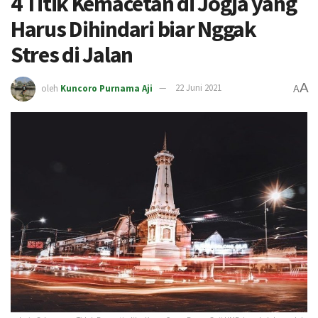
4 Titik Kemacetan di Jogja yang
Harus Dihindari biar Nggak
Stres di Jalan
A
oleh
Kuncoro Purnama Aji
22 Juni 2021
A