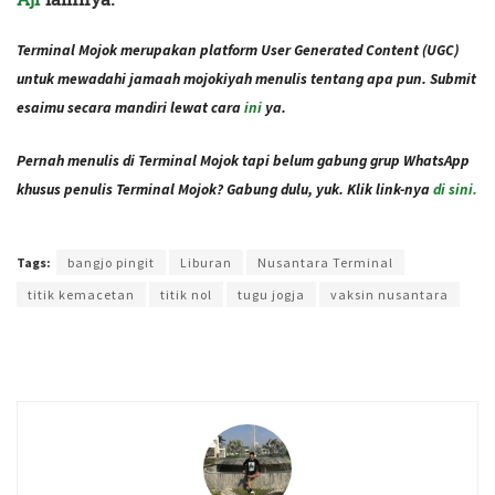
Terminal Mojok merupakan platform User Generated Content (UGC)
untuk mewadahi jamaah mojokiyah menulis tentang apa pun. Submit
esaimu secara mandiri lewat cara
ini
ya.
Pernah menulis di Terminal Mojok tapi belum gabung grup WhatsApp
khusus penulis Terminal Mojok? Gabung dulu, yuk. Klik link-nya
di sini.
Terakhir diperbarui pada 26 Oktober 2021 oleh
Administrator
Tags:
bangjo pingit
Liburan
Nusantara Terminal
titik kemacetan
titik nol
tugu jogja
vaksin nusantara