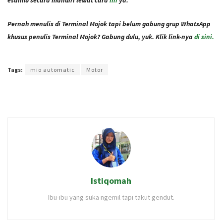
esaimu secara mandiri lewat cara
ini
ya.
Pernah menulis di Terminal Mojok tapi belum gabung grup WhatsApp
khusus penulis Terminal Mojok? Gabung dulu, yuk. Klik link-nya
di sini.
Terakhir diperbarui pada 4 Desember 2020 oleh
Audian Laili
Tags:
mio automatic
Motor
Istiqomah
Ibu-ibu yang suka ngemil tapi takut gendut.