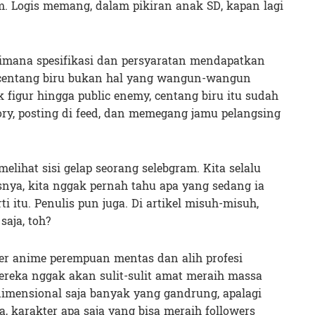
. Logis memang, dalam pikiran anak SD, kapan lagi
imana spesifikasi dan persyaratan mendapatkan
ni centang biru bukan hal yang wangun-wangun
ik figur hingga public enemy, centang biru itu sudah
ory, posting di feed, dan memegang jamu pelangsing
 melihat sisi gelap seorang selebgram. Kita selalu
nya, kita nggak pernah tahu apa yang sedang ia
i itu. Penulis pun juga. Di artikel misuh-misuh,
saja, toh?
er anime perempuan mentas dan alih profesi
ereka nggak akan sulit-sulit amat meraih massa
 dimensional saja banyak yang gandrung, apalagi
a, karakter apa saja yang bisa meraih followers