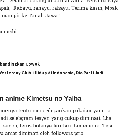
ka, “Selamat datang di Jurnal Anna. Bersama saya
ali, “Rahayu, rahayu, rahayu. Terima kasih, Mbak
di mampir ke Tanah Jawa.”
onashi.
Dibandingkan Cowok
esterday Ghibli Hidup di Indonesia, Dia Pasti Jadi
m anime Kimetsu no Yaiba
ram-nya tentu mengedepankan pakaian yang ia
adi selebgram fesyen yang cukup diminati. Lha
bambu, terus hobinya lari-lari dan enerjik. Tiga
a amat diminati oleh followers pria.