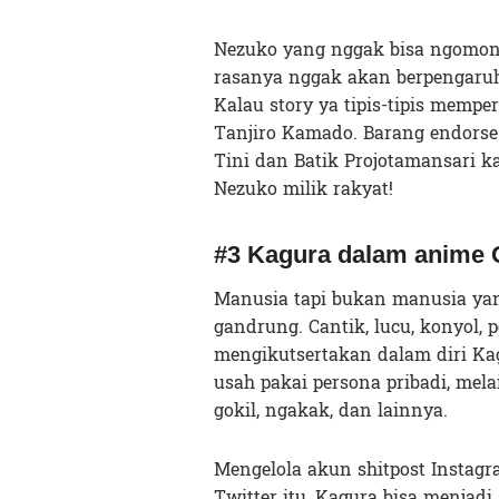
Nezuko yang nggak bisa ngomong 
rasanya nggak akan berpengaru
Kalau story ya tipis-tipis mempe
Tanjiro Kamado. Barang endors
Tini dan Batik Projotamansari k
Nezuko milik rakyat!
#3 Kagura dalam anime 
Manusia tapi bukan manusia ya
gandrung. Cantik, lucu, konyol,
mengikutsertakan dalam diri Ka
usah pakai persona pribadi, mel
gokil, ngakak, dan lainnya.
Mengelola akun shitpost Instagr
Twitter itu, Kagura bisa menjad