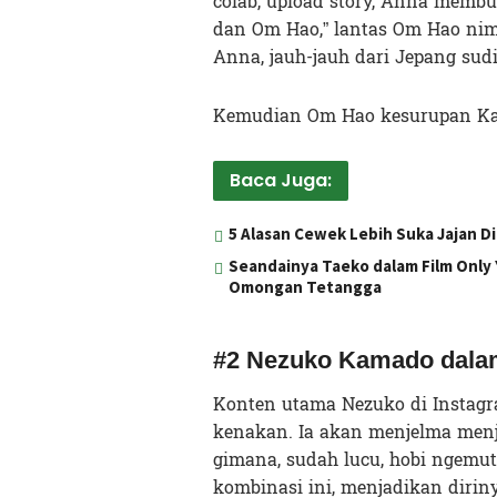
colab, upload story, Anna membu
dan Om Hao,” lantas Om Hao nimp
Anna, jauh-jauh dari Jepang su
Kemudian Om Hao kesurupan Ka
Baca Juga:
5 Alasan Cewek Lebih Suka Jajan 
Seandainya Taeko dalam Film Only Y
Omongan Tetangga
#2 Nezuko Kamado dala
Konten utama Nezuko di Instag
kenakan. Ia akan menjelma menj
gimana, sudah lucu, hobi ngemut 
kombinasi ini, menjadikan diriny