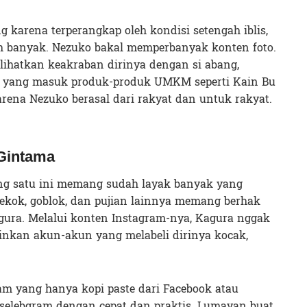
karena terperangkap oleh kondisi setengah iblis,
h banyak. Nezuko bakal memperbanyak konten foto.
rlihatkan keakraban dirinya dengan si abang,
e yang masuk produk-produk UMKM seperti Kain Bu
arena Nezuko berasal dari rakyat dan untuk rakyat.
Gintama
ng satu ini memang sudah layak banyak yang
 pekok, goblok, dan pujian lainnya memang berhak
gura. Melalui konten Instagram-nya, Kagura nggak
ainkan akun-akun yang melabeli dirinya kocak,
am yang hanya kopi paste dari Facebook atau
i selebgram dengan cepat dan praktis. Lumayan buat