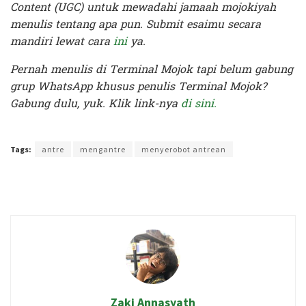
Content (UGC) untuk mewadahi jamaah mojokiyah
menulis tentang apa pun. Submit esaimu secara
mandiri lewat cara
ini
ya.
Pernah menulis di Terminal Mojok tapi belum gabung
grup WhatsApp khusus penulis Terminal Mojok?
Gabung dulu, yuk. Klik link-nya
di sini.
Terakhir diperbarui pada 12 Agustus 2020 oleh
Yamadipati Seno
Tags:
antre
mengantre
menyerobot antrean
Zaki Annasyath