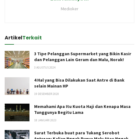
Medioker
Artikel
Terkait
3 Tipe Pelanggan Supermarket yang Bikin Kasir
dan Pelanggan Lain Geram dan Malu, Norak!
3 AGUSTUS 2024
4 Hal yang Bisa Dilakukan Saat Antre di Bank
selain Mainan HP
19 DESEMBER 2020
Memahami Apa Itu Kuota Haji dan Kenapa Masa
Tunggunya Begitu Lama
18 JANUARI 2023
Surat Terbuka buat para Tukang Serobot
Antrean: Kalian Nggak Punya Malu Atau Nggak