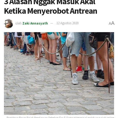
3 Alasan Nggak Masuk Akal
Ketika Menyerobot Antrean
A
oleh
Zaki Annasyath
12 Agustus 2020
A
Rumitnya Bayar Pajak Kendaraan Sebelum Era E-Samsat terminal mojok.co pajak online