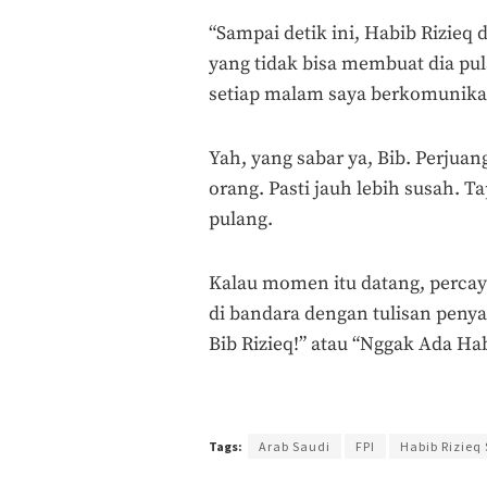
“Sampai detik ini, Habib Rizieq 
yang tidak bisa membuat dia pu
setiap malam saya berkomunikas
Yah, yang sabar ya, Bib. Perjua
orang. Pasti jauh lebih susah. Ta
pulang.
Kalau momen itu datang, percay
di bandara dengan tulisan peny
Bib Rizieq!” atau “Nggak Ada Ha
Terakhir diperbarui pada 27 September 2018 oleh
A
Tags:
Arab Saudi
FPI
Habib Rizieq