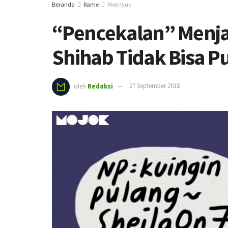
Beranda
Rame
Moknyus
“Pencekalan” Menja
Shihab Tidak Bisa P
oleh
Redaksi
27 September 2018