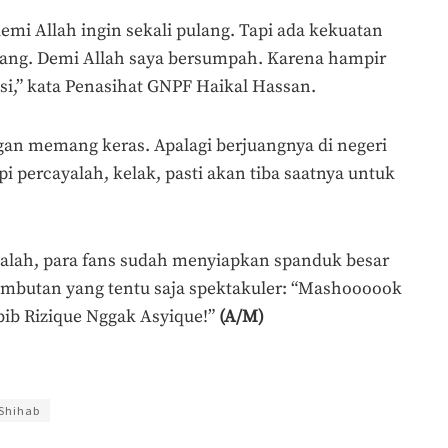
demi Allah ingin sekali pulang. Tapi ada kekuatan
lang. Demi Allah saya bersumpah. Karena hampir
i,” kata Penasihat GNPF Haikal Hassan.
ngan memang keras. Apalagi berjuangnya di negeri
pi percayalah, kelak, pasti akan tiba saatnya untuk
alah, para fans sudah menyiapkan spanduk besar
ambutan yang tentu saja spektakuler: “Mashoooook
bib Rizique Nggak Asyique!”
(A/M)
gus Mulyadi
 Shihab