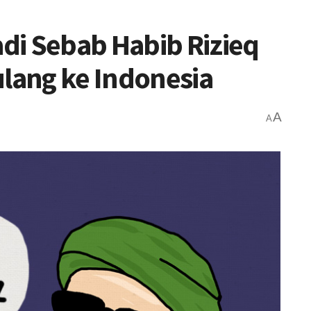
di Sebab Habib Rizieq
ulang ke Indonesia
A
A