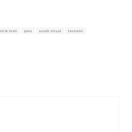
udian Laili
istrik mati
palu
susah sinyal
tsunami