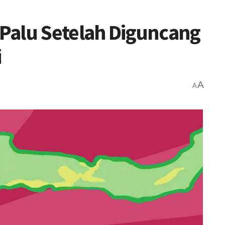
a Palu Setelah Diguncang
i
A
A