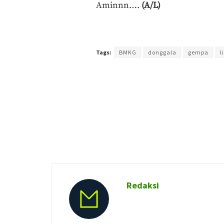
Aminnn….
(A/L)
Terakhir diperbarui pada 29 September 2018 oleh
A
Tags:
BMKG
donggala
gempa
l
Redaksi