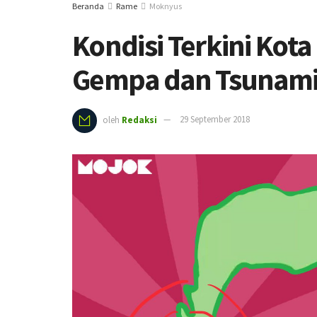
Beranda
Rame
Moknyus
Kondisi Terkini Kot
Gempa dan Tsunam
oleh
Redaksi
29 September 2018