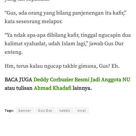
“Gus, ada orang yang bilang panjenengan itu kafir,”
kata seseorang melapor.
“Ya ndak apa-apa dibilang kafir, tinggal ngucapin dua
kalimat syahadat, udah Islam lagi,” jawab Gus Dur
enteng.
Hm, terus kalau ngucap takbir gimana, Gus? Eh.
BACA JUGA
Deddy Corbuzier Resmi Jadi Anggota NU
atau tulisan
Ahmad Khadafi
lainnya.
Terakhir diperbarui pada 12 Desember 2019 oleh
Ahmad Khadafi
Tags:
banser
Gus Dur
takbir
viral