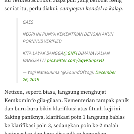
itu
verified account
. Siapa pun yang berbuat iseng
seniat itu, perlu diakui,
sampeyan kendel ra kalap
.
GAES
NEGRI INI PUNYA KEMENTRIAN DENGAN AKUN
PORNHUB VERIFIED
KITA LAYAK BANGGA
@GNFI
DIMANA KALIAN
BANGSAT??
pic.twitter.com/SqvKSnpsvO
— Yogi Natasukma (@SoundOfYogi)
December
26, 2019
Netizen, seperti biasa, langsung menghujat
Kemkominfo gila-gilaan. Kementerian tampak panik
dan buru-buru bikin klarifikasi atas fitnah keji ini.
Saking paniknya, klarifikasi poin 1 langsung bablas
ke klarifikasi poin 3, sedangkan poin ke-2 malah