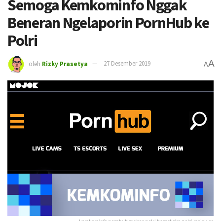
Semoga Kemkominfo Nggak
Beneran Ngelaporin PornHub ke
Polri
A
oleh
Rizky Prasetya
27 Desember 2019
A