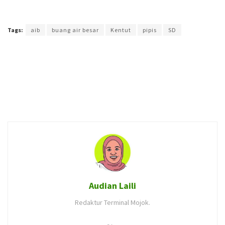
Terakhir diperbarui pada 7 Juli 2019 oleh
Audian Laili
Tags:
aib
buang air besar
Kentut
pipis
SD
Audian Laili
Redaktur Terminal Mojok.