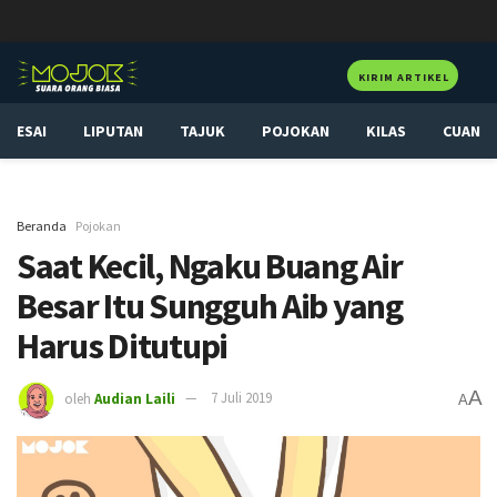
KIRIM ARTIKEL
ESAI
LIPUTAN
TAJUK
POJOKAN
KILAS
CUAN
Beranda
Pojokan
Saat Kecil, Ngaku Buang Air
Besar Itu Sungguh Aib yang
Harus Ditutupi
A
oleh
Audian Laili
7 Juli 2019
A