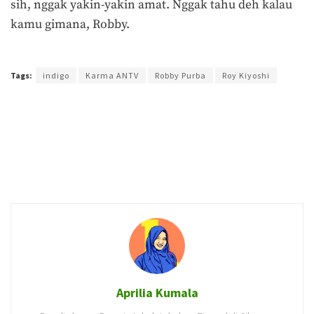
sih, nggak yakin-yakin amat. Nggak tahu deh kalau
kamu gimana, Robby.
Terakhir diperbarui pada 3 Mei 2018 oleh
Admin
Tags:
indigo
Karma ANTV
Robby Purba
Roy Kiyoshi
Aprilia Kumala