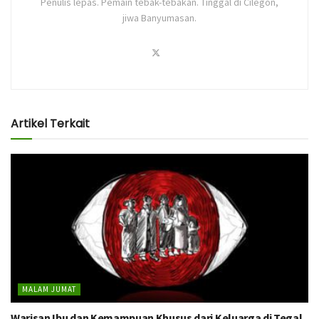
Penulis lepas. Pemain tebak-tebakan. Tinggal di Cilegon,
jiwa Banyumasan.
Artikel Terkait
MALAM JUMAT
Warisan Ibu dan Kemampuan Khusus dari Keluarga di Tegal