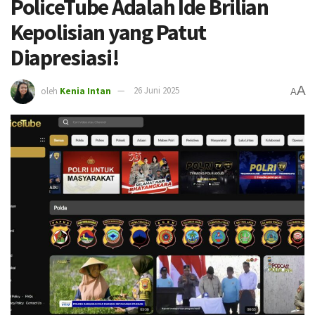
PoliceTube Adalah Ide Brilian
Kepolisian yang Patut
Diapresiasi!
A
oleh
Kenia Intan
26 Juni 2025
A