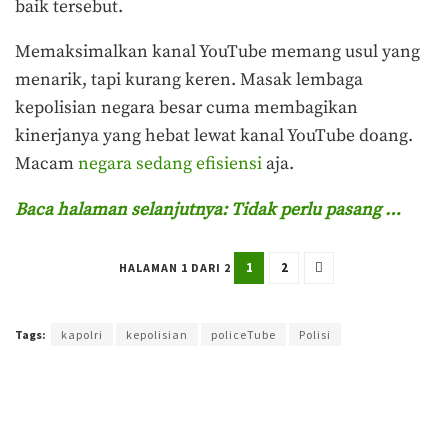
baik tersebut.
Memaksimalkan kanal YouTube memang usul yang
menarik, tapi kurang keren. Masak lembaga
kepolisian negara besar cuma membagikan
kinerjanya yang hebat lewat kanal YouTube doang.
Macam
negara sedang efisiensi
aja.
Baca halaman selanjutnya: Tidak perlu pasang …
1
2
HALAMAN 1 DARI 2
Terakhir diperbarui pada 25 November 2025 oleh
Anggi Thoat Ariyanto
Tags:
kapolri
kepolisian
policeTube
Polisi