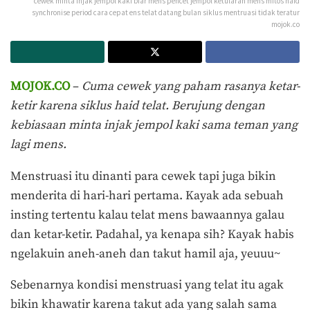
cewek minta injak jempol kaki biar mens pencet jempol ketularan mens mitos haid
synchronise period cara cepat ens telat datang bulan siklus mentruasi tidak teratur
mojok.co
MOJOK.CO
–
Cuma cewek yang paham rasanya ketar-
ketir karena siklus haid telat. Berujung dengan
kebiasaan minta injak jempol kaki sama teman yang
lagi mens.
Menstruasi itu dinanti para cewek tapi juga bikin
menderita di hari-hari pertama. Kayak ada sebuah
insting tertentu kalau telat mens bawaannya galau
dan ketar-ketir. Padahal, ya kenapa sih? Kayak habis
ngelakuin aneh-aneh dan takut hamil aja, yeuuu~
Sebenarnya kondisi menstruasi yang telat itu agak
bikin khawatir karena takut ada yang salah sama