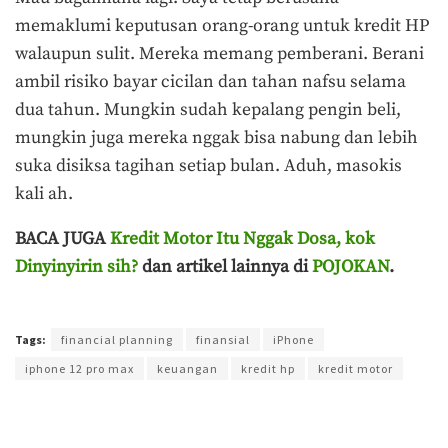
memaklumi keputusan orang-orang untuk kredit HP
walaupun sulit. Mereka memang pemberani. Berani
ambil risiko bayar cicilan dan tahan nafsu selama
dua tahun. Mungkin sudah kepalang pengin beli,
mungkin juga mereka nggak bisa nabung dan lebih
suka disiksa tagihan setiap bulan. Aduh, masokis
kali ah.
BACA JUGA
Kredit Motor Itu Nggak Dosa, kok
Dinyinyirin sih?
dan artikel lainnya di
POJOKAN
.
Terakhir diperbarui pada 16 November 2021 oleh
Ajeng Rizka
Tags:
financial planning
finansial
iPhone
iphone 12 pro max
keuangan
kredit hp
kredit motor