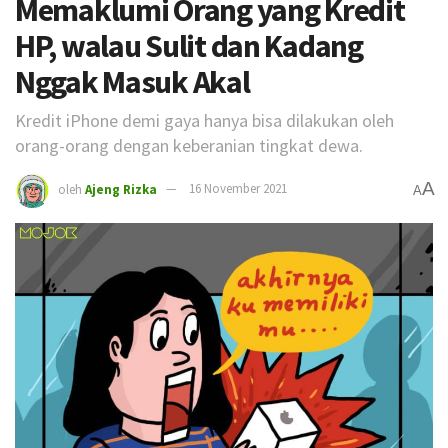
Memaklumi Orang yang Kredit
HP, walau Sulit dan Kadang
Nggak Masuk Akal
Kredit iPhone demi gaya hanya bisa dilakukan oleh
orang-orang dengan keberanian tingkat dewa.
A
oleh
Ajeng Rizka
16 November 2021
A