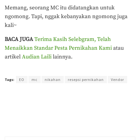
Memang, seorang MC itu didatangkan untuk
ngomong. Tapi, nggak kebanyakan ngomong juga
kali~
BACA JUGA
Terima Kasih Selebgram, Telah
Menaikkan Standar Pesta Pernikahan Kami
atau
artikel
Audian Laili
lainnya.
Terakhir diperbarui pada 29 Oktober 2019 oleh
Prima Sulistya
Tags:
EO
mc
nikahan
resepsi pernikahan
Vendor