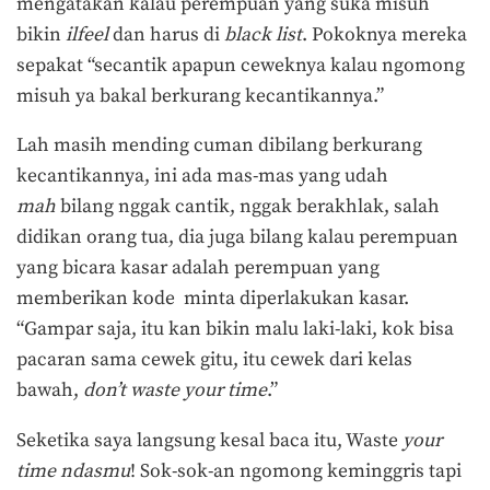
mengatakan kalau perempuan yang suka misuh
bikin
ilfeel
dan harus di
black list
. Pokoknya mereka
sepakat “secantik apapun ceweknya kalau ngomong
misuh ya bakal berkurang kecantikannya.”
Lah masih mending cuman dibilang berkurang
kecantikannya, ini ada mas-mas yang udah
mah
bilang nggak cantik, nggak berakhlak, salah
didikan orang tua, dia juga bilang kalau perempuan
yang bicara kasar adalah perempuan yang
memberikan kode minta diperlakukan kasar.
“Gampar saja, itu kan bikin malu laki-laki, kok bisa
pacaran sama cewek gitu, itu cewek dari kelas
bawah,
don’t waste your time
.”
Seketika saya langsung kesal baca itu, Waste
your
time ndasmu
! Sok-sok-an ngomong keminggris tapi