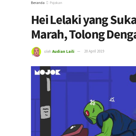
Beranda
Pojokan
Hei Lelaki yang Suk
Marah, Tolong Denga
oleh
Audian Laili
20 April 2019