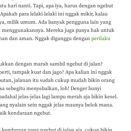
atu hari nanti. Tapi, apa iya, harus dengan ngebut
 Apakah para lelaki-lelaki ini nggak mikir, kalau
ya, milik umum. Ada banyak pengguna lain yang
k menggunakannya. Mereka juga punya hak untuk
yaman dan aman. Nggak diganggu dengan
perilaku
jukkan dengan marah sambil ngebut di jalan?
perti, tampak kuat dan jago? Apa kalian ini nggak
butan, jalanan itu sudah cukup mudah bikin orang
bisa sebegitu menyebalkan, loh! Denger bunyi
dahal jelas-jelas lagi lampu merah aja bikin kesel.
ang nyalain sein nggak jelas maunya belok mana.
naik kendaraan ngebut.
i kendaraan yang ngebut di jalan aja, cukup bikin