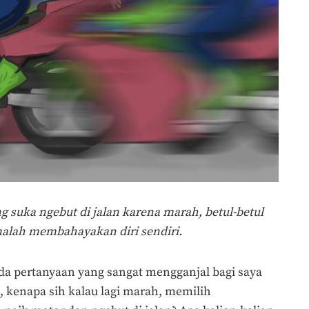
g suka ngebut di jalan karena marah, betul-betul
malah membahayakan diri sendiri.
Ada pertanyaan yang sangat mengganjal bagi saya
ni, kenapa sih kalau lagi marah, memilih