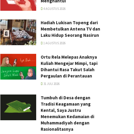
Menghantui
4 AGUSTUS 2026
Hadiah Lukisan Topeng dari
Membetulkan Antena TV dan
Laku Hidup Seorang Nasirun
1 AGUSTUS 2026
Ortu Rela Melepas Anaknya
Kuliah Mengejar Mimpi, tapi
Dihantui Rasa Takut Salah
Pergaulan di Perantauan
31 JULI 2026
Tumbuh di Desa dengan
Tradisi Keagamaan yang
Kental, Saya Justru
Menemukan Kedamaian di
Muhammadiyah dengan
Rasionalitasnya