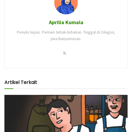
Aprilia Kumala
Penulis lepas. Pemain tebak-tebakan. Tinggal di Cilegon,
jiwa Banyumasan.
Artikel Terkait