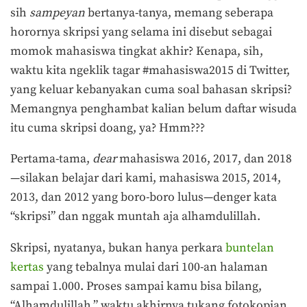
sih
sampeyan
bertanya-tanya, memang seberapa
horornya skripsi yang selama ini disebut sebagai
momok mahasiswa tingkat akhir? Kenapa, sih,
waktu kita ngeklik tagar #mahasiswa2015 di Twitter,
yang keluar kebanyakan cuma soal bahasan skripsi?
Memangnya penghambat kalian belum daftar wisuda
itu cuma skripsi doang, ya? Hmm???
Pertama-tama,
dear
mahasiswa 2016, 2017, dan 2018
—silakan belajar dari kami, mahasiswa 2015, 2014,
2013, dan 2012 yang boro-boro lulus—denger kata
“skripsi” dan nggak muntah aja alhamdulillah.
Skripsi, nyatanya, bukan hanya perkara
buntelan
kertas
yang tebalnya mulai dari 100-an halaman
sampai 1.000. Proses sampai kamu bisa bilang,
“Alhamdulillah,” waktu akhirnya tukang fotokopian