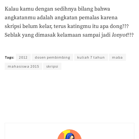
Kalau kamu dengan sedihnya bilang bahwa
angkatanmu adalah angkatan pemalas karena
skripsi belum kelar, terus katingmu itu apa dong???
Seblak yang dimasak kelamaan sampai jadi
lonyot
???
Terakhir diperbarui pada 12 Agustus 2021 oleh
Ega Fansuri
Tags:
2012
dosen pembimbing
kuliah 7 tahun
maba
mahasiswa 2015
skripsi