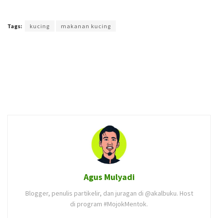
Terakhir diperbarui pada 16 Juli 2021 oleh
Prima Sulistya
Tags:
kucing
makanan kucing
Agus Mulyadi
Blogger, penulis partikelir, dan juragan di @akalbuku. Host
di program #MojokMentok.