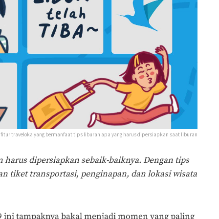
fitur traveloka yang bermanfaat tips liburan apa yang harus dipersiapkan saat liburan
n harus dipersiapkan sebaik-baiknya. Dengan tips
 tiket transportasi, penginapan, dan lokasi wisata
9 ini tampaknya bakal menjadi momen yang paling