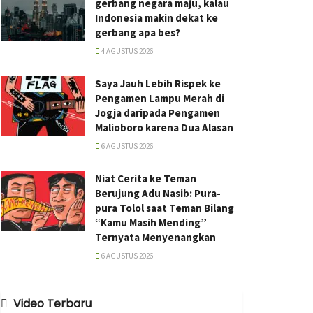
gerbang negara maju, kalau
Indonesia makin dekat ke
gerbang apa bes?
4 AGUSTUS 2026
Saya Jauh Lebih Rispek ke
Pengamen Lampu Merah di
Jogja daripada Pengamen
Malioboro karena Dua Alasan
6 AGUSTUS 2026
Niat Cerita ke Teman
Berujung Adu Nasib: Pura-
pura Tolol saat Teman Bilang
“Kamu Masih Mending”
Ternyata Menyenangkan
6 AGUSTUS 2026
Video Terbaru