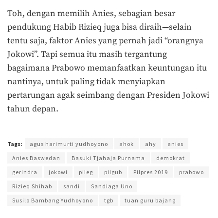
Toh, dengan memilih Anies, sebagian besar
pendukung Habib Rizieq juga bisa diraih—selain
tentu saja, faktor Anies yang pernah jadi “orangnya
Jokowi”. Tapi semua itu masih tergantung
bagaimana Prabowo memanfaatkan keuntungan itu
nantinya, untuk paling tidak menyiapkan
pertarungan agak seimbang dengan Presiden Jokowi
tahun depan.
Terakhir diperbarui pada 7 Juli 2018 oleh
Ahmad Khadafi
Tags:
agus harimurti yudhoyono
ahok
ahy
anies
Anies Baswedan
Basuki Tjahaja Purnama
demokrat
gerindra
jokowi
pileg
pilgub
Pilpres 2019
prabowo
Rizieq Shihab
sandi
Sandiaga Uno
Susilo Bambang Yudhoyono
tgb
tuan guru bajang