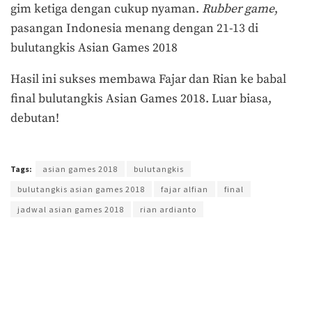
gim ketiga dengan cukup nyaman.
Rubber game
,
pasangan Indonesia menang dengan 21-13 di
bulutangkis Asian Games 2018
Hasil ini sukses membawa Fajar dan Rian ke babal
final bulutangkis Asian Games 2018. Luar biasa,
debutan!
Terakhir diperbarui pada 27 Agustus 2018 oleh
Yamadipati Seno
Tags:
asian games 2018
bulutangkis
bulutangkis asian games 2018
fajar alfian
final
jadwal asian games 2018
rian ardianto