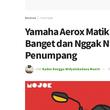
Beranda
Otomojok
Yamaha Aerox Matik 
Banget dan Nggak 
Penumpang
oleh
Raden Rangga Widyalokadana Moerti
1