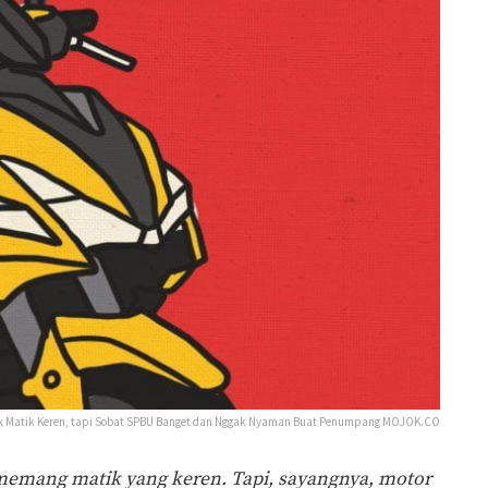
x Matik Keren, tapi Sobat SPBU Banget dan Nggak Nyaman Buat Penumpang MOJOK.CO
memang matik yang keren. Tapi, sayangnya, motor