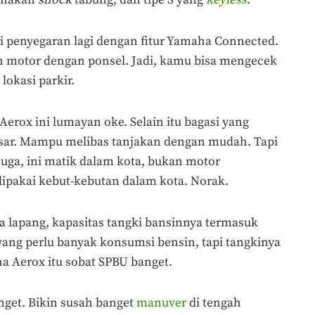
gunakan
shock
tabung, dan tipe S yang
keyless
.
adi penyegaran lagi dengan fitur Yamaha Connected.
motor dengan ponsel. Jadi, kamu bisa mengecek
 lokasi parkir.
 Aerox ini lumayan oke. Selain itu bagasi yang
besar. Mampu melibas tanjakan dengan mudah. Tapi
uga, ini matik dalam kota, bukan motor
dipakai kebut-kebutan dalam kota. Norak.
a lapang, kapasitas tangki bansinnya termasuk
yang perlu banyak konsumsi bensin, tapi tangkinya
 Aerox itu sobat SPBU banget.
nget. Bikin susah banget
manuver
di tengah