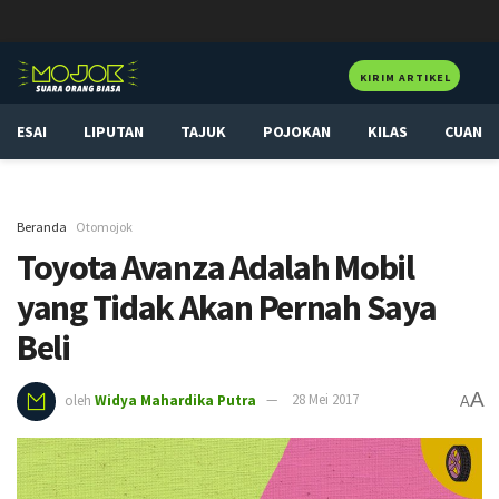
KIRIM ARTIKEL
ESAI
LIPUTAN
TAJUK
POJOKAN
KILAS
CUAN
Beranda
Otomojok
Toyota Avanza Adalah Mobil
yang Tidak Akan Pernah Saya
Beli
A
oleh
Widya Mahardika Putra
28 Mei 2017
A