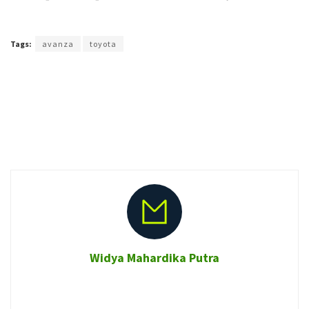
Terakhir diperbarui pada 9 Mei 2018 oleh
Admin
Tags:
avanza
toyota
Widya Mahardika Putra