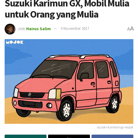
Suzuki Karimun GX, Mobil Mulia
untuk Orang yang Mulia
A
oleh
Hairus Salim
9 November 2017
A
suzuki-karimun-gx-mojok