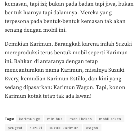
kemasan, tapi isi; bukan pada badan tapi jiwa, bukan
bentuk luarnya tapi dalamnya. Mereka yang
terpesona pada bentuk-bentuk kemasan tak akan
senang dengan mobil ini.
Demikian Karimun. Barangkali karena inilah Suzuki
mereproduksi terus bentuk mobil seperti Karimun
ini. Bahkan di antaranya dengan tetap
mencantumkan nama Karimun, misalnya Suzuki
Every, kemudian Karimun Estillo, dan kini yang
sedang dipasarkan: Karimun Wagon. Tapi, konon
Karimun kotak tetap tak ada lawan!
Terakhir diperbarui pada 9 November 2017 oleh
Prima Sulistya
Tags:
karimun gx
minibus
mobil bekas
mobil seken
peugeot
suzuki
suzuki karimun
wagon