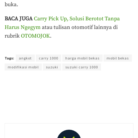
buka.
BACA JUGA
Carry Pick Up, Solusi Berotot Tanpa
Harus Ngegym
atau tulisan otomotif lainnya di
rubrik
OTOMOJOK
.
Terakhir diperbarui pada 30 Maret 2020 oleh
Yamadipati Seno
Tags:
angkot
carry 1000
harga mobil bekas
mobil bekas
modifikasi mobil
suzuki
suzuki carry 1000