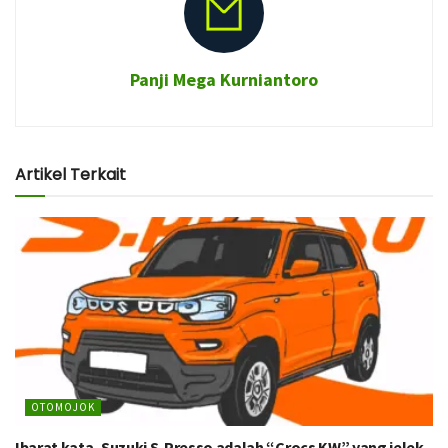
Panji Mega Kurniantoro
Artikel Terkait
OTOMOJOK
Ibarat kata, Suzuki S-Presso adalah “Crocs KW” yang jelek