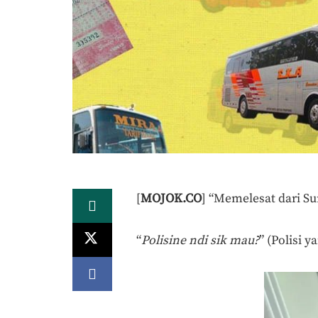
[
MOJOK.CO
] “Memelesat dari S
“
Polisine ndi sik mau?
” (Polisi 