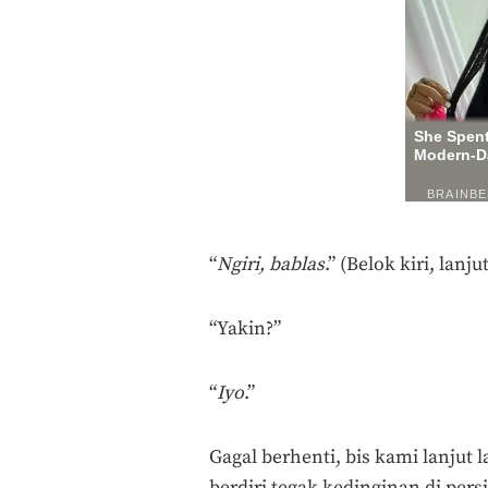
“
Ngiri, bablas
.” (Belok kiri, lanjut
“Yakin?”
“
Iyo
.”
Gagal berhenti, bis kami lanju
berdiri tegak kedinginan di per