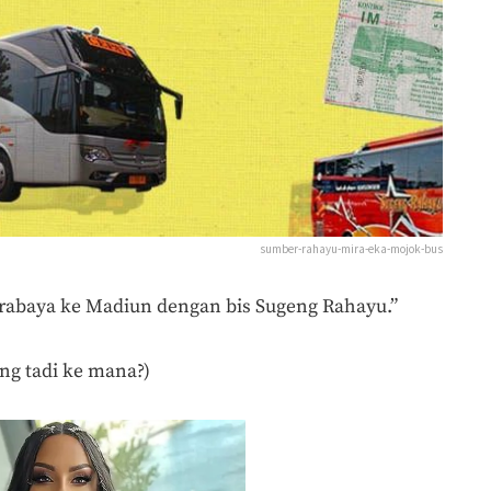
sumber-rahayu-mira-eka-mojok-bus
urabaya ke Madiun dengan bis Sugeng Rahayu.”
yang tadi ke mana?)