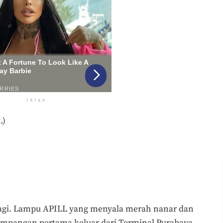
Iklan
.)
t lagi. Lampu APILL yang menyala merah nanar dan
simpangan pertama keluar dari Terminal Purabaya