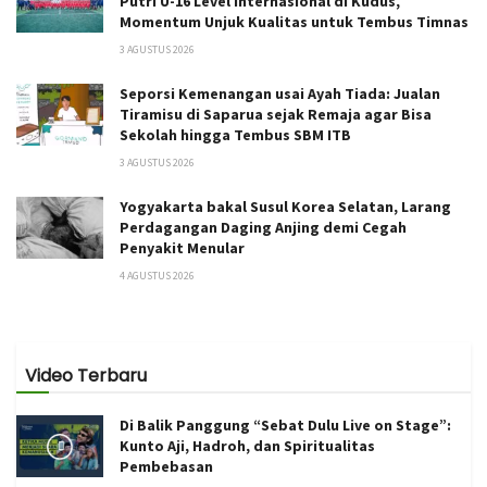
Putri U-16 Level Internasional di Kudus,
Momentum Unjuk Kualitas untuk Tembus Timnas
3 AGUSTUS 2026
Seporsi Kemenangan usai Ayah Tiada: Jualan
Tiramisu di Saparua sejak Remaja agar Bisa
Sekolah hingga Tembus SBM ITB
3 AGUSTUS 2026
Yogyakarta bakal Susul Korea Selatan, Larang
Perdagangan Daging Anjing demi Cegah
Penyakit Menular
4 AGUSTUS 2026
Video Terbaru
Di Balik Panggung “Sebat Dulu Live on Stage”:
Kunto Aji, Hadroh, dan Spiritualitas
Pembebasan