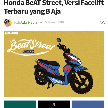
Honda BeAT Street, Versi Facelift
Terbaru yang B Aja
A
oleh
Azka Maula
9 Januari 2018
A