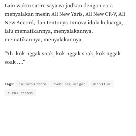
Lain waktu satire saya wujudkan dengan cara
menyalakan mesin All New Yaris, All New CR-V, All
New Accord, dan tentunya Innova idola keluarga,
lalu mematikannya, menyalakannya,
mematikannya, menyalakannya.
“Ah, kok nggak soak, kok nggak soak, kok nggak
soak ….”
Terakhir diperbarui pada 30 Agustus 2017 oleh
Prima Sulistya
Tags:
daihatsu zebra
mobil perjuangan
mobil tua
suzuki espass