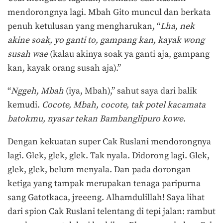
mendorongnya lagi. Mbah Gito muncul dan berkata
penuh ketulusan yang mengharukan, “
Lha, nek
akine soak, yo ganti to, gampang kan, kayak wong
susah wae
(kalau akinya soak ya ganti aja, gampang
kan, kayak orang susah aja).”
“
Nggeh, Mbah
(iya, Mbah),” sahut saya dari balik
kemudi.
Cocote, Mbah, cocote, tak potel kacamata
batokmu, nyasar tekan Bambanglipuro kowe
.
Dengan kekuatan super Cak Ruslani mendorongnya
lagi. Glek, glek, glek. Tak nyala. Didorong lagi. Glek,
glek, glek, belum menyala. Dan pada dorongan
ketiga yang tampak merupakan tenaga paripurna
sang Gatotkaca, jreeeng. Alhamdulillah! Saya lihat
dari spion Cak Ruslani telentang di tepi jalan: rambut