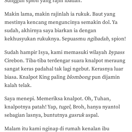
Sungguh spion yang rajin ibadah.
Makin lama, makin rajinlah ia rukuk. Baut yang
mestinya kencang menguncinya semakin dol. Ya
sudah, akhirnya saya biarkan ia dengan
kekhusyukan rukuknya. Sepuasmu
ngibadah
, spion!
Sudah hampir Isya, kami memasuki wilayah
bypass
Cirebon. Tiba-tiba terdengar suara knalpot meraung
sangat keras padahal tak lagi ngebut. Kerasnya luar
biasa. Knalpot King paling
blombong
pun dijamin
kalah telak.
Saya menepi. Memeriksa knalpot. Oh, Tuhan,
knalpotnya patah! Yap,
tugel
, Broh, hanya nyantol
sebagian lasnya, buntutnya
gasruk
aspal.
Malam itu kami nginap di rumah kenalan ibu